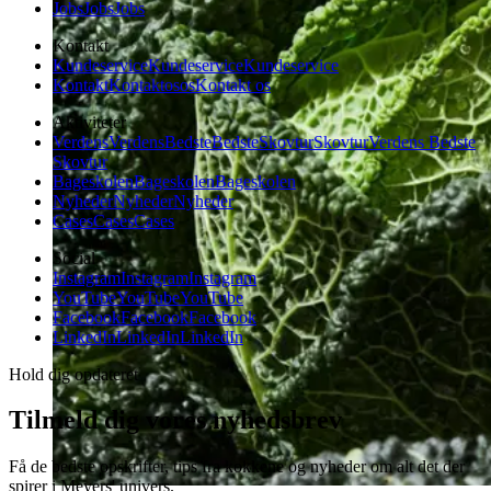
Jobs
Jobs
Jobs
Kontakt
Kundeservice
Kundeservice
Kundeservice
Kontakt
Kontakt
os
os
Kontakt os
Aktiviteter
Verdens
Verdens
Bedste
Bedste
Skovtur
Skovtur
Verdens Bedste
Skovtur
Bageskolen
Bageskolen
Bageskolen
Nyheder
Nyheder
Nyheder
Cases
Cases
Cases
Social
Instagram
Instagram
Instagram
YouTube
YouTube
YouTube
Facebook
Facebook
Facebook
LinkedIn
LinkedIn
LinkedIn
Hold dig opdateret
Tilmeld dig vores nyhedsbrev
Få de bedste opskrifter, tips fra kokkene og nyheder om alt det der
spirer i Meyers' univers.