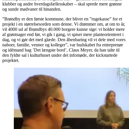
klubber og andre hverdagsfællesskaber – skal sprede mere grønne
og sunde madvaner til hinanden.
”Brøndby er den første kommune, der bliver en ”rugekasse” for et
projekt i en størrelsesorden som denne. Vi drømmer om, at om to år,
vil 4000 ud af Brøndbys 40.000 borgere kunne sige: vi holder mere
af grøntsager end før, vi gik i gang, vi spiser mere planteorienteret i
dag, og vi gør det med glæde. Den åbenbaring vil vi dele med vores
naboer, familie, venner og kolleger”, var budskabet fra entreprenør
og idémand bag ’Det længste bord’, Claus Meyer, da han talte til
den fyldte sal i kulturhuset under det infomøde, der kickstartede
projektet.