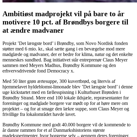
Ambitiøst madprojekt vil på bare to år
motivere 10 pct. af Brøndbys borgere til
at ændre madvaner
Projekt ’Det længste bord’ i Brøndby, som Novo Nordisk fonden
støtter med 6 mio. kr., skal sætte gang i en bevægelse mod mere
madglæde og madvaner, der er bedre for klima, natur og det enkelte
menneskes sundhed. Bag initiativet står entreprenør Claus Meyer
sammen med Meyers Madhus, Brøndby Kommune og den
erhvervsdrivende fond Democracy x.
Med 50 liter grøn ærtesuppe, 300 kuvertbrød, og litervis af
hjemmelavet hyldeblomst-limonade blev ’Det længste bord’ i denne
uge kickstartet med en fællesspisning i Kulturhuset Brønden i
Brøndby Strand. Mere end 100 lokale ildsjæle, repræsentanter for
foreninger og madglade borgere var mødt op for at høre mere om
projektet – og for at smage den lækre suppe, som Claus Meyer og
frivillige fra lokalområdet havde lavet.
Brøndby Kommune med godt 40.000 borgere vil de kommende to
år danne rammen for et af Danmarkshistoriens største
madeksperimenter, hvor borgerne selv – gennem deres foreninger,