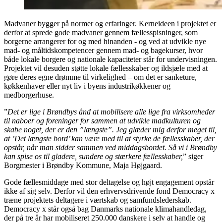
Madvaner bygger på normer og erfaringer. Kerneideen i projektet er
derfor at sprede gode madvaner gennem fællesspisninger, som
borgerne arrangerer for og med hinanden - og ved at udvikle nye
mad- og måltidskompetencer gennem mad- og bagekurser, hvor
både lokale borgere og nationale kapaciteter står for undervisningen.
Projektet vil desuden støtte lokale fællesskaber og ildsjæle med at
gøre deres egne drømme til virkelighed – om det er sanketure,
køkkenhaver eller nyt liv i byens industrikøkkener og
medborgerhuse.
”
Det er lige i Brøndbys ånd at mobilisere alle lige fra virksomheder
til naboer og foreninger for sammen at udvikle madkulturen og
skabe noget, der er den ”længste”. Jeg glæder mig derfor meget til,
at ’Det længste bord’ kan være med til at styrke de fællesskaber, der
opstår, når man sidder sammen ved middagsbordet. Så vi i Brøndby
kan spise os til gladere, sundere og stærkere fællesskaber,
” siger
Borgmester i Brøndby Kommune, Maja Højgaard.
Gode fællesmiddage med stor deltagelse og højt engagement opstår
ikke af sig selv. Derfor vil den erhvervsdrivende fond Democracy x
træne projektets deltagere i værtskab og samfundslederskab.
Democracy x står også bag Danmarks nationale klimahandledag,
der på tre år har mobiliseret 250.000 danskere i selv at handle og