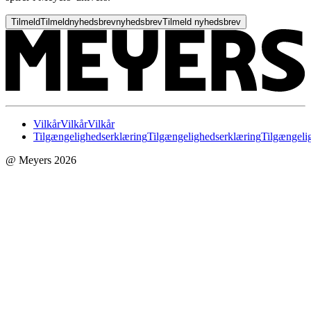
Tilmeld
Tilmeld
nyhedsbrev
nyhedsbrev
Tilmeld nyhedsbrev
Vilkår
Vilkår
Vilkår
Tilgængelighedserklæring
Tilgængelighedserklæring
Tilgængeli
@ Meyers 2026