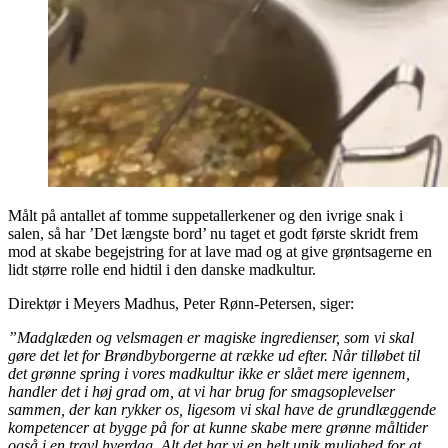
Målt på antallet af tomme suppetallerkener og den ivrige snak i
salen, så har ’Det længste bord’ nu taget et godt første skridt frem
mod at skabe begejstring for at lave mad og at give grøntsagerne en
lidt større rolle end hidtil i den danske madkultur.
Direktør i Meyers Madhus, Peter Rønn-Petersen, siger:
”Madglæden og velsmagen er magiske ingredienser, som vi skal
gøre det let for Brøndbyborgerne at række ud efter. Når tilløbet til
det grønne spring i vores madkultur ikke er slået mere igennem,
handler det i høj grad om, at vi har brug for smagsoplevelser
sammen, der kan rykker os, ligesom vi skal have de grundlæggende
kompetencer at bygge på for at kunne skabe mere grønne måltider
også i en travl hverdag. Alt det har vi en helt unik mulighed for at