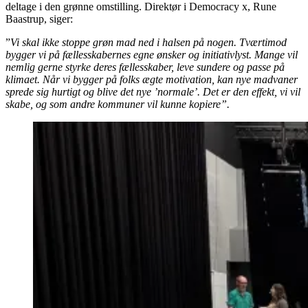
deltage i den grønne omstilling. Direktør i Democracy x, Rune
Baastrup, siger:
”
Vi skal ikke stoppe grøn mad ned i halsen på nogen. Tværtimod
bygger vi på fællesskabernes egne ønsker og initiativlyst. Mange vil
nemlig gerne styrke deres fællesskaber, leve sundere og passe på
klimaet. Når vi bygger på folks ægte motivation, kan nye madvaner
sprede sig hurtigt og blive det nye ’normale’. Det er den effekt, vi vil
skabe, og som andre kommuner vil kunne kopiere”.