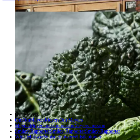
Om Meyers
Om
Om
Meyers
Meyers
Om Meyers
Meyers
Meyers
mission
mission
Meyers mission
Smiley-Rapporter
Smiley-Rapporter
Smiley-Rapporter
Whistleblower
Whistleblower
Whistleblower