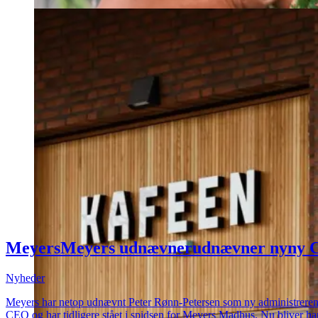
Meyers
Meyers
udnævner
udnævner
ny
ny
Nyheder
Meyers har netop udnævnt Peter Rønn-Petersen som ny administrerende di
CEO og har tidligere stået i spidsen for Meyers Madhus. Nu bliver ha