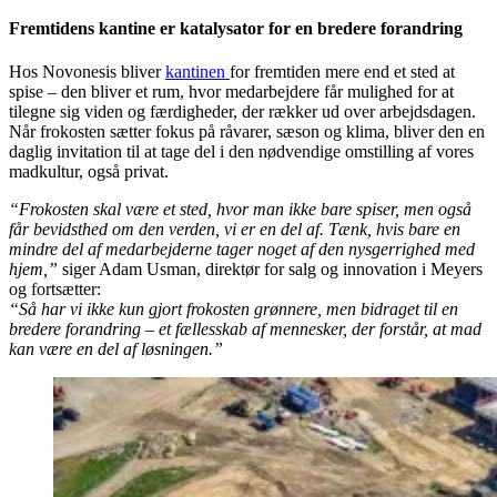
Fremtidens kantine er katalysator for en bredere forandring
Hos Novonesis bliver
kantinen
for fremtiden mere end et sted at
spise – den bliver et rum, hvor medarbejdere får mulighed for at
tilegne sig viden og færdigheder, der rækker ud over arbejdsdagen.
Når frokosten sætter fokus på råvarer, sæson og klima, bliver den en
daglig invitation til at tage del i den nødvendige omstilling af vores
madkultur, også privat.
“Frokosten skal være et sted, hvor man ikke bare spiser, men også
får bevidsthed om den verden, vi er en del af. Tænk, hvis bare en
mindre del af medarbejderne tager noget af den nysgerrighed med
hjem,”
siger Adam Usman, direktør for salg og innovation i Meyers
og fortsætter:
“Så har vi ikke kun gjort frokosten grønnere, men bidraget til en
bredere forandring – et fællesskab af mennesker, der forstår, at mad
kan være en del af løsningen.”