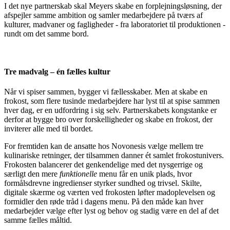
I det nye partnerskab skal Meyers skabe en forplejningsløsning, der
afspejler samme ambition og samler medarbejdere på tværs af
kulturer, madvaner og fagligheder - fra laboratoriet til produktionen -
rundt om det samme bord.
Tre madvalg – én fælles kultur
Når vi spiser sammen, bygger vi fællesskaber. Men at skabe en
frokost, som flere tusinde medarbejdere har lyst til at spise sammen
hver dag, er en udfordring i sig selv. Partnerskabets kongstanke er
derfor at bygge bro over forskelligheder og skabe en frokost, der
inviterer alle med til bordet.
For fremtiden kan de ansatte hos Novonesis vælge mellem tre
kulinariske retninger, der tilsammen danner ét samlet frokostunivers.
Frokosten balancerer det genkendelige med det nysgerrige og
særligt den mere
funktionelle
menu får en unik plads, hvor
formålsdrevne ingredienser styrker sundhed og trivsel. Skilte,
digitale skærme og værten ved frokosten løfter madoplevelsen og
formidler den røde tråd i dagens menu. På den måde kan hver
medarbejder vælge efter lyst og behov og stadig være en del af det
samme fælles måltid.