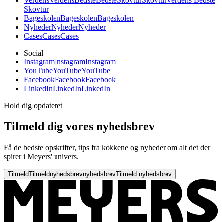
Verdens
Verdens
Bedste
Bedste
Skovtur
Skovtur
Verdens Bedste
Skovtur
Bageskolen
Bageskolen
Bageskolen
Nyheder
Nyheder
Nyheder
Cases
Cases
Cases
Social
Instagram
Instagram
Instagram
YouTube
YouTube
YouTube
Facebook
Facebook
Facebook
LinkedIn
LinkedIn
LinkedIn
Hold dig opdateret
Tilmeld dig vores nyhedsbrev
Få de bedste opskrifter, tips fra kokkene og nyheder om alt det der
spirer i Meyers' univers.
Tilmeld
Tilmeld
nyhedsbrev
nyhedsbrev
Tilmeld nyhedsbrev