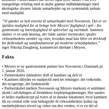
mangeårige erfaring med at skabe grønne måltidsløsninger med
økologiske råvarer, lokale samarbejder og en systematisk indsats
mod madspild.
“Vi glæder os helt enormt til samarbejdet med Novonesis. Det er en
sjælden mulighed for at bringe hele Meyers’ faglighed i spil – fra
gastronomi og bæredygtighed til oplevelser og værtskab. Sammen
skaber vi en unik løsning, der både samler mennesker, spejler
virksomhedens værdier og viser, hvordan mad kan blive en drivkraft
for fællesskab og samfundsansvar på moderne arbejdspladser,”
siger Nikolaj Daugberg, kommerciel direktør i Meyers.
Fakta
• Meyers er ny gastronomisk partner hos Novonesis i Danmark pr.
1. januar 2026.
• Partnerskaber inkluderer drift af kantiner og deli’er.
• Kantinen tilbyder en madprofil med tre retninger: det velkendte,
det nysgerrige, det funktionelle
• Partnerskabet mellem Novonesis og Meyers markerer et ambitiøst
skridt i udviklingen af fremtidens forplejningsløsninger. Her samles
et fælles madkoncept på tværs af ni danske lokationer, hvor kantinen
får en central rolle som bidragyder til virksomhedens kultur og
medarbejdernes trivsel og viden om den verden, vi er en del af.