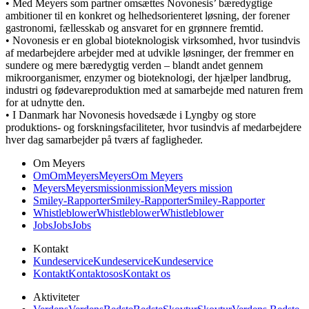
• Med Meyers som partner omsættes Novonesis’ bæredygtige
ambitioner til en konkret og helhedsorienteret løsning, der forener
gastronomi, fællesskab og ansvaret for en grønnere fremtid.
• Novonesis er en global bioteknologisk virksomhed, hvor tusindvis
af medarbejdere arbejder med at udvikle løsninger, der fremmer en
sundere og mere bæredygtig verden – blandt andet gennem
mikroorganismer, enzymer og bioteknologi, der hjælper landbrug,
industri og fødevareproduktion med at samarbejde med naturen frem
for at udnytte den.
• I Danmark har Novonesis hovedsæde i Lyngby og store
produktions- og forskningsfaciliteter, hvor tusindvis af medarbejdere
hver dag samarbejder på tværs af fagligheder.
Om Meyers
Om
Om
Meyers
Meyers
Om Meyers
Meyers
Meyers
mission
mission
Meyers mission
Smiley-Rapporter
Smiley-Rapporter
Smiley-Rapporter
Whistleblower
Whistleblower
Whistleblower
Jobs
Jobs
Jobs
Kontakt
Kundeservice
Kundeservice
Kundeservice
Kontakt
Kontakt
os
os
Kontakt os
Aktiviteter