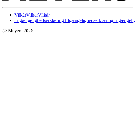
Vilkår
Vilkår
Vilkår
Tilgængelighedserklæring
Tilgængelighedserklæring
Tilgængeli
@ Meyers 2026