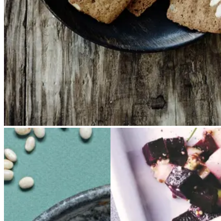
Sloppy
Sloppy
Joe
Joe
Sylte
Sylte