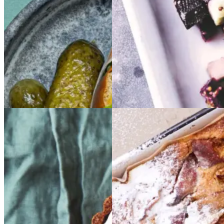
Gem opskrift
Gem opskrift
Morgenmad
Dansk mad
Frokost
Frokost
Glutenfri
Glutenfri
Æblekage
Æblekage
bærtærte
bærtærte
med
med
bagt
bagt