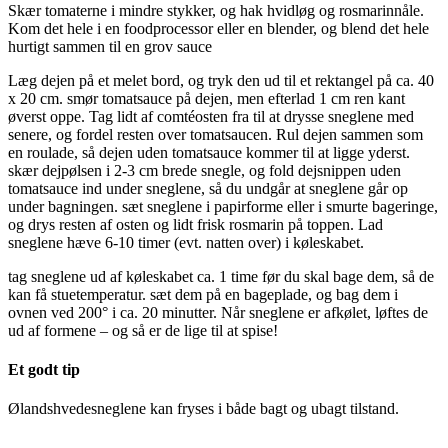
Skær tomaterne i mindre stykker, og hak hvidløg og rosmarinnåle.
Kom det hele i en foodprocessor eller en blender, og blend det hele
hurtigt sammen til en grov sauce
Læg dejen på et melet bord, og tryk den ud til et rektangel på ca. 40
x 20 cm. smør tomatsauce på dejen, men efterlad 1 cm ren kant
øverst oppe. Tag lidt af comtéosten fra til at drysse sneglene med
senere, og fordel resten over tomatsaucen. Rul dejen sammen som
en roulade, så dejen uden tomatsauce kommer til at ligge yderst.
skær dejpølsen i 2-3 cm brede snegle, og fold dejsnippen uden
tomatsauce ind under sneglene, så du undgår at sneglene går op
under bagningen. sæt sneglene i papirforme eller i smurte bageringe,
og drys resten af osten og lidt frisk rosmarin på toppen. Lad
sneglene hæve 6-10 timer (evt. natten over) i køleskabet.
tag sneglene ud af køleskabet ca. 1 time før du skal bage dem, så de
kan få stuetemperatur. sæt dem på en bageplade, og bag dem i
ovnen ved 200° i ca. 20 minutter. Når sneglene er afkølet, løftes de
ud af formene – og så er de lige til at spise!
Et godt tip
Ølandshvedesneglene kan fryses i både bagt og ubagt tilstand.