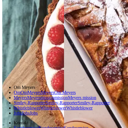
mandelcreme
mandel
creme
Gem opskrift
Dessert
Dansk mad
Gem opskrift
Dessert
Glutenfri
Om Meyers
Om
Om
Meyers
Meyers
Om Meyers
Meyers
Meyers
mission
mission
Meyers mission
Smiley-Rapporter
Smiley-Rapporter
Smiley-Rapporter
Whistleblower
Whistleblower
Whistleblower
Jobs
Jobs
Jobs
Kontakt
Kundeservice
Kundeservice
Kundeservice