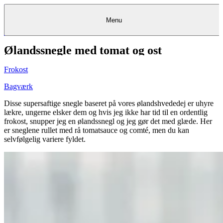
Menu
Ølandssnegle med tomat og ost
Kantine
Restauranter
Køb
Køb
Kantine
gavekort
Restauranter
Kantine
gavekort
&
Køb gavekort
&
Bagerier
Bagerier
Restauranter &
Frokostordning
Bagerier
Kundeservice
Kundeservice
Frokostordning
Kundeservice
Frokostordning
Catering
Foodservice
Catering
Foodservice
&
&
Events
Foodservice
Events
Catering & Events
Frokost
Madkurser
Detail
Detail
Madkurser
Detail
Log ind
&
&
Teambuilding
Mit Meyers
Teambuilding
Madkurse
& Teambuilding
Projekter
Projekter
&
&
rådgivning
rådgivning
Projekter &
Bagværk
Opskrifter
rådgivning
Opskrifter
Opskrifter
Eventkalender
Eventkalender
Eventkalender
Disse supersaftige snegle baseret på vores ølandshvededej er uhyre
lækre, ungerne elsker dem og hvis jeg ikke har tid til en ordentlig
frokost, snupper jeg en ølandssnegl og jeg gør det med glæde. Her
er sneglene rullet med rå tomatsauce og comté, men du kan
selvfølgelig variere fyldet.