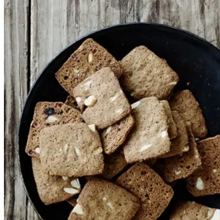
Gem opskrift
Disse forrygende brunkager
smages til med appelsinskal og er
uden sukat. Du kan dog tilsætte
25 g hakket sukat, hvis du ønsker
det. Det er essentielt, at du ikke
overbager dem; knashårde
brunkager er der ikke meget ved.