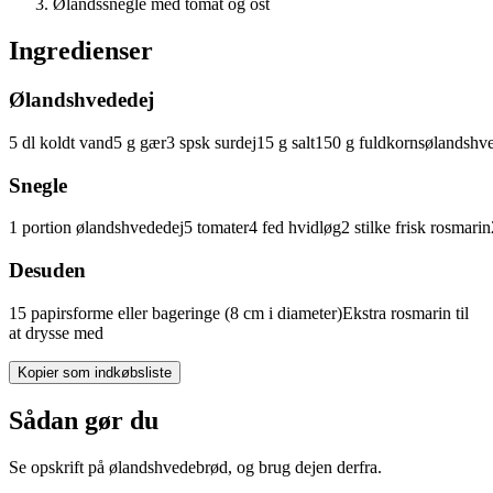
Ølandssnegle med tomat og ost
Ingredienser
Ølandshvededej
5
dl
koldt
vand
5
g
gær
3
spsk
surdej
15
g
salt
150
g
fuldkornsølandshv
Snegle
1
portion
ølandshvededej
5
tomater
4
fed
hvidløg
2
stilke
frisk
rosmarin
Desuden
15
papirsforme eller bageringe (8 cm i diameter)
Ekstra rosmarin til
at drysse med
Kopier som indkøbsliste
Sådan gør du
Se opskrift på ølandshvedebrød, og brug dejen derfra.