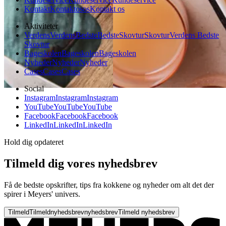
Kontakt
Kontakt
os
os
Kontakt os
Aktiviteter
Verdens
Verdens
Bedste
Bedste
Skovtur
Skovtur
Verdens Bedste
Skovtur
Bageskolen
Bageskolen
Bageskolen
Nyheder
Nyheder
Nyheder
Cases
Cases
Cases
Social
Instagram
Instagram
Instagram
YouTube
YouTube
YouTube
Facebook
Facebook
Facebook
LinkedIn
LinkedIn
LinkedIn
Hold dig opdateret
Tilmeld dig vores nyhedsbrev
Få de bedste opskrifter, tips fra kokkene og nyheder om alt det der
spirer i Meyers' univers.
Tilmeld
Tilmeld
nyhedsbrev
nyhedsbrev
Tilmeld nyhedsbrev