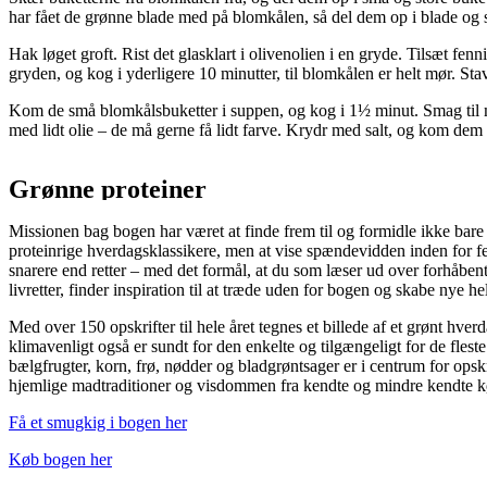
har fået de grønne blade med på blomkålen, så del dem op i blade og s
Hak løget groft. Rist det glasklart i olivenolien i en gryde. Tilsæt fen
gryden, og kog i yderligere 10 minutter, til blomkålen er helt mør. Sta
Kom de små blomkålsbuketter i suppen, og kog i 1½ minut. Smag til me
med lidt olie – de må gerne få lidt farve. Krydr med salt, og kom de
Grønne proteiner
Missionen bag bogen har været at finde frem til og formidle ikke bare
proteinrige hverdagsklassikere, men at vise spændevidden inden for fel
snarere end retter – med det formål, at du som læser ud over forhåben
livretter, finder inspiration til at træde uden for bogen og skabe nye he
Med over 150 opskrifter til hele året tegnes et billede af et grønt hve
klimavenligt også er sundt for den enkelte og tilgængeligt for de fleste
bælgfrugter, korn, frø, nødder og bladgrøntsager er i centrum for opsk
hjemlige madtraditioner og visdommen fra kendte og mindre kendte k
Få et smugkig i bogen her
Køb bogen her