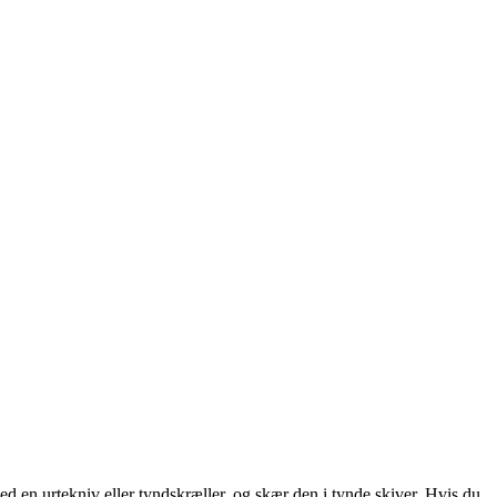
d en urtekniv eller tyndskræller, og skær den i tynde skiver. Hvis du