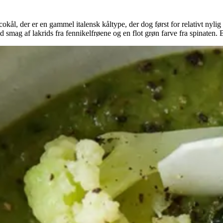
ål, der er en gammel italensk kåltype, der dog først for relativt nyli
smag af lakrids fra fennikelfrøene og en flot grøn farve fra spinaten.