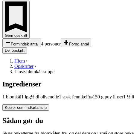
Gem opskrift
4 personer
Formindsk antal
Forøg antal
Del opskrift
Hjem
›
Opskrifter
›
Linse-blomkålssuppe
Ingredienser
1
blomkål
1
løg
½
dl
olivenolie
1
spsk
fennikelfrø
150
g
puy linser
1 ½
li
Kopier som indkøbsliste
Sådan gør du
Skær buketterne fra blomkålen fra, og del dem op i små og store buket