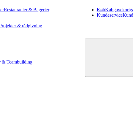
er
Restauranter & Bagerier
Køb
Køb
gavekort
g
Kundeservice
Kund
Projekter & rådgivning
 & Teambuilding