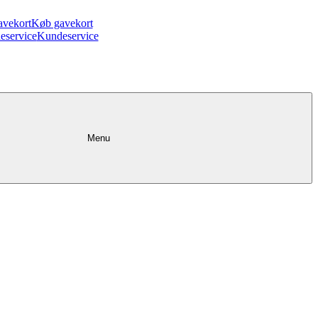
avekort
Køb gavekort
eservice
Kundeservice
Menu