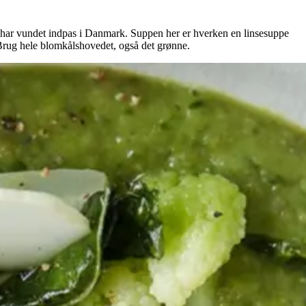
g har vundet indpas i Danmark. Suppen her er hverken en linsesuppe
 Brug hele blomkålshovedet, også det grønne.