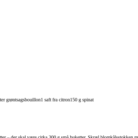
ter
grøntsagsbouillon
1
saft fra
citron
150
g
spinat
ter – der skal være cirka 300 g små buketter. Skræl blomkålsstokken me