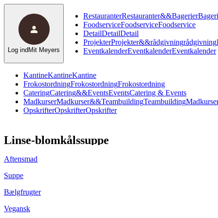
Restauranter
Restauranter
&
&
Bagerier
Bageri
Foodservice
Foodservice
Foodservice
Detail
Detail
Detail
Projekter
Projekter
&
&
rådgivning
rådgivning
Log ind
Mit Meyers
Eventkalender
Eventkalender
Eventkalender
Kantine
Kantine
Kantine
Frokostordning
Frokostordning
Frokostordning
Catering
Catering
&
&
Events
Events
Catering & Events
Madkurser
Madkurser
&
&
Teambuilding
Teambuilding
Madkurser
Opskrifter
Opskrifter
Opskrifter
Linse-blomkålssuppe
Aftensmad
Suppe
Bælgfrugter
Vegansk