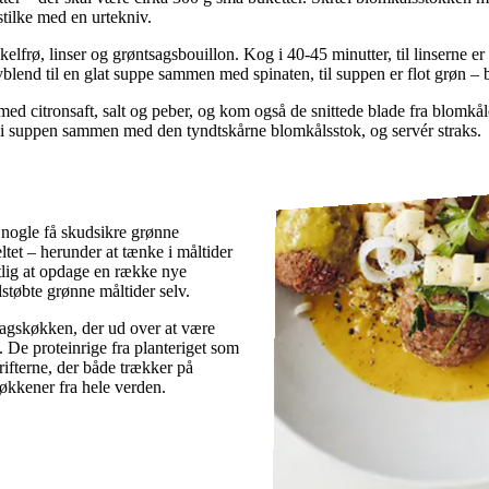
tilke med en urtekniv.
nikelfrø, linser og grøntsagsbouillon. Kog i 40-45 minutter, til linserne
vblend til en glat suppe sammen med spinaten, til suppen er flot grøn – b
d citronsaft, salt og peber, og kom også de snittede blade fra blomkåle
m i suppen sammen med den tyndtskårne blomkålsstok, og servér straks.
 nogle få skudsikre grønne
tet – herunder at tænke i måltider
tlig at opdage en række nye
lstøbte grønne måltider selv.
rdagskøkken, der ud over at være
. De proteinrige fra planteriget som
rifterne, der både trækker på
økkener fra hele verden.