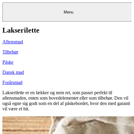
Menu
Lakserilette
Kantine
Restauranter
Køb
Køb
Kantine
gavekort
Restauranter
Kantine
gavekort
&
Køb gavekort
&
Bagerier
Bagerier
Restauranter &
Frokostordning
Bagerier
Kundeservice
Kundeservice
Frokostordning
Kundeservice
Frokostordning
Catering
Foodservice
Catering
Foodservice
&
&
Events
Foodservice
Events
Catering & Events
Aftensmad
Madkurser
Detail
Detail
Madkurser
Detail
Log ind
&
&
Teambuilding
Mit Meyers
Teambuilding
Madkurse
& Teambuilding
Projekter
Projekter
&
&
rådgivning
rådgivning
Projekter &
Tilbehør
Opskrifter
rådgivning
Opskrifter
Opskrifter
Eventkalender
Eventkalender
Eventkalender
Påske
Dansk mad
Forårsmad
Lakserilette er en lækker og nem ret, som passer perfekt til
aftensmaden, enten som hovedelementet eller som tilbehør. Den vil
også egne sig godt som en del af påskebordet, hvor den med garanti
vil være et hit.