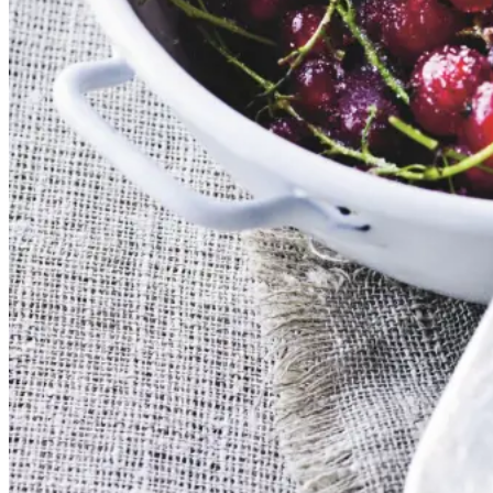
sommerklassiker. De har en frisk
og syrlig smag, som når de koges
op med sukker, udgør et dejligt
tilbehør til søde sager. De kan
serveres både til is, en kage eller
bare med letpisket flødeskum eller
skyr rørt lind med lidt mælk.