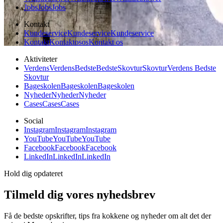
Jobs
Jobs
Jobs
Kontakt
Kundeservice
Kundeservice
Kundeservice
Kontakt
Kontakt
os
os
Kontakt os
Aktiviteter
Verdens
Verdens
Bedste
Bedste
Skovtur
Skovtur
Verdens Bedste
Skovtur
Bageskolen
Bageskolen
Bageskolen
Nyheder
Nyheder
Nyheder
Cases
Cases
Cases
Social
Instagram
Instagram
Instagram
YouTube
YouTube
YouTube
Facebook
Facebook
Facebook
LinkedIn
LinkedIn
LinkedIn
Hold dig opdateret
Tilmeld dig vores nyhedsbrev
Få de bedste opskrifter, tips fra kokkene og nyheder om alt det der