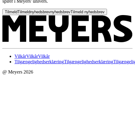
spirer i Meyers' univers.
Tilmeld
Tilmeld
nyhedsbrev
nyhedsbrev
Tilmeld nyhedsbrev
Vilkår
Vilkår
Vilkår
Tilgængelighedserklæring
Tilgængelighedserklæring
Tilgængeli
@ Meyers 2026