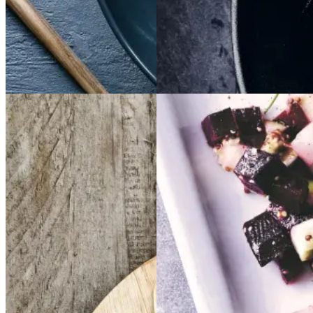
Gem opskrift
Aftensmad
Dansk mad
Vintermad
Aftensmad
Frikadeller
Frikadell
Sylte
Sylte
er
med
med
smørspidskål,
smørsp
idskål,
kartofler
kartofler
og
og
Gem opskrift