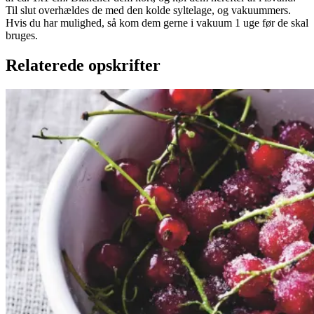
Til slut overhældes de med den kolde syltelage, og vakuummers.
Hvis du har mulighed, så kom dem gerne i vakuum 1 uge før de skal
bruges.
Relaterede opskrifter
Rysteribs
Rysteribs
Gem opskrift
Dessert
Dansk mad
Sommermad
De rødlige bær er en sand