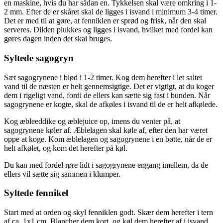
en maskine, hvis du har sådan en. Tykkelsen skal være omkring i 1-
2 mm. Efter de er skåret skal de ligges i isvand i minimum 3-4 timer.
Det er med til at gøre, at fenniklen er sprød og frisk, når den skal
serveres. Dilden plukkes og ligges i isvand, hvilket med fordel kan
gøres dagen inden det skal bruges.
Syltede sagogryn
Sæt sagogrynene i blød i 1-2 timer. Kog dem herefter i let saltet
vand til de næsten er helt gennemsigtige. Det er vigtigt, at du koger
dem i rigeligt vand, fordi de ellers kan sætte sig fast i bunden. Når
sagogrynene er kogte, skal de afkøles i isvand til de er helt afkølede.
Kog æbleeddike og æblejuice op, imens du venter på, at
sagogrynene køler af. Æblelagen skal køle af, efter den har været
oppe at koge. Kom æblelagen og sagogrynene i en bøtte, når de er
helt afkølet, og kom det herefter på køl.
Du kan med fordel røre lidt i sagogrynene engang imellem, da de
ellers vil sætte sig sammen i klumper.
Syltede fennikel
Start med at orden og skyl fenniklen godt. Skær dem herefter i tern
af ca. 1x1 cm. Blancher dem kort, og køl dem herefter af i isvand.