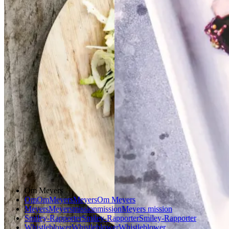
sennepsdressing
senn
epsdressing
Dansk mad
Frokost
Gem opskrift
Aftensmad
Forårsmad
Sommermad
Dansk mad
Om Meyers
Om
Om
Meyers
Meyers
Om Meyers
Meyers
Meyers
mission
mission
Meyers mission
Smiley-Rapporter
Smiley-Rapporter
Smiley-Rapporter
Whistleblower
Whistleblower
Whistleblower