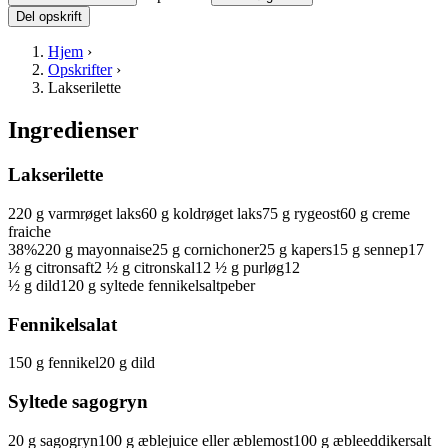
Del opskrift
Hjem
›
Opskrifter
›
Lakserilette
Ingredienser
Lakserilette
220
g
varmrøget
laks
60
g
koldrøget
laks
75
g
rygeost
60
g
creme
fraiche
38%
220
g
mayonnaise
25
g
cornichoner
25
g
kapers
15
g
sennep
17
½
g
citronsaft
2 ½
g
citronskal
12 ½
g
purløg
12
½
g
dild
120
g
syltede
fennikel
salt
peber
Fennikelsalat
150
g
fennikel
20
g
dild
Syltede sagogryn
20
g
sagogryn
100
g
æblejuice
eller æblemost
100
g
æbleeddiker
salt