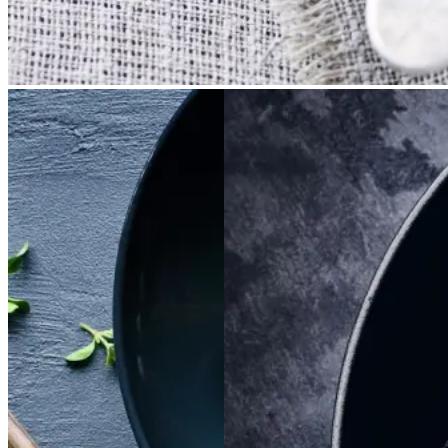
Satja
Satja
de
de
Braiseret
Braiseret
pollo
pollo
oksetværreb
oksetvæ
rreb
Gem opskrift