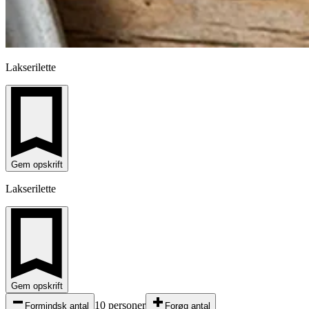
Lakserilette
Gem opskrift
Lakserilette
Gem opskrift
10 personer
Formindsk antal
Forøg antal