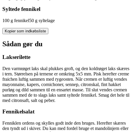
Syltede fennikel
100
g
fennikel
50
g
syltelage
Kopier som indkøbsliste
Sådan gør du
Lakserilette
Den varmrøget laks skal plukkes groft, og den koldrøget laks skæres
i tern. Størrelsen på ternene er omkring 5x5 mm. Pisk herefter creme
fraichen luftig sammen med rygeosten. Når cremen er luftig vendes
mayonnaise, kapers, cornichoner, sennep, citronskal, fint hakket
purløg og dild sammen til en ensartet masse. Til slut vendes cremen
sammen med de to slags laks samt syltede fennikel. Smag det hele til
med citronsaft, salt og peber.
Fennikelsalat
Fenniklen ordens og skylles godt inde den bruges. Herefter skæres
den tyndt ud i skiver. Du kan med fordel bruge et mandolinjern eller