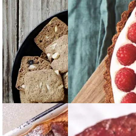
r
bærtærte
bærtærte
med
med
bagt
bagt
mandelcreme
mandel
creme
Gem opskrift
Gem opskrift
Dessert
Glutenfri