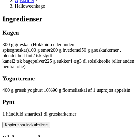
Opskrifter
›
Halloweenkage
Ingredienser
Kagen
300
g
græskar
(Hokkaido eller anden
spisegræskar)
100
g
smør
200
g
hvedemel
50
g
græskarkerner
,
blendet helt fint
2
tsk
stødt
kanel
2
tsk
bagepulver
225
g
sukker
4
æg
3
dl
solsikkeolie
(eller anden
neutral olie)
Yogurtcreme
400
g
græsk yoghurt
10%
90
g
flormelis
skal af 1 usprøjtet appelsin
Pynt
1
håndfuld
smarties
1
dl
græskarkerner
Kopier som indkøbsliste