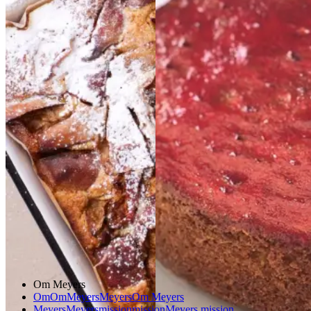
Æblekage
Æblekage
Bygkage
Bygkage
med
med
ribssirup
ribssirup
Gem opskrift
Dessert
Gem opskrift
Dansk mad
Dessert
Dansk mad
Sommermad
Om Meyers
Om
Om
Meyers
Meyers
Om Meyers
Meyers
Meyers
mission
mission
Meyers mission