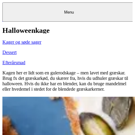
Menu
Halloweenkage
Kantine
Restauranter
Køb
Køb
Kantine
gavekort
Restauranter
Kantine
gavekort
&
Køb gavekort
&
Bagerier
Bagerier
Restauranter &
Frokostordning
Bagerier
Kundeservice
Kundeservice
Frokostordning
Kundeservice
Frokostordning
Catering
Foodservice
Catering
Foodservice
&
&
Events
Foodservice
Events
Catering & Events
Kager og søde sager
Madkurser
Detail
Detail
Madkurser
Detail
Log ind
&
&
Teambuilding
Mit Meyers
Teambuilding
Madkurse
& Teambuilding
Projekter
Projekter
&
&
rådgivning
rådgivning
Projekter &
Dessert
Opskrifter
rådgivning
Opskrifter
Opskrifter
Eventkalender
Eventkalender
Eventkalender
Efterårsmad
Kagen her er lidt som en gulerodskage – men lavet med græskar.
Brug fx det græskarkød, du skærer fra, hvis du udhuler græskar til
halloween. Hvis du ikke har en blender, kan du bruge mandelmel
eller hvedemel i stedet for de blendede græskarkerner.