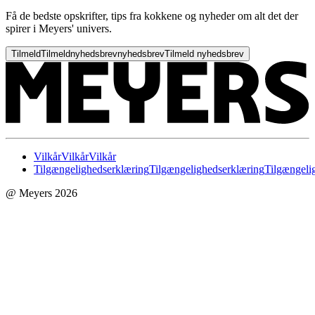
Få de bedste opskrifter, tips fra kokkene og nyheder om alt det der
spirer i Meyers' univers.
Tilmeld
Tilmeld
nyhedsbrev
nyhedsbrev
Tilmeld nyhedsbrev
Vilkår
Vilkår
Vilkår
Tilgængelighedserklæring
Tilgængelighedserklæring
Tilgængeli
@ Meyers 2026