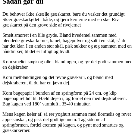
Sådan gør du
Du behøver ikke skrælle græskarret, bare du vasker det grundigt.
Skær græskarkødet i både, og fjern kernerne med en ske. Riv
græskarret på den grove side af rivejernet
Smelt smørret i en lille gryde. Bland hvedemel sammen med
blendede græskarkerner, kanel, bagepulver og salt i en skål, så du
har det klar. I en anden stor skål, pisk sukker og æg sammen med en
håndmixer, til det er luftigt og hvidt.
Kom smeltet smør og olie i blandingen, og rør det godt sammen med
en dejskraber.
Kom melblandingen og det revne græskar i, og bland med
dejskraberen, til du har en jævn dej.
Kom bagepapir i bunden af en springform på 24 cm, og klip
bagepapiret lidt til. Hæld dejen i, og fordel den med dejskraberen.
Bag kagen ved 180˚ varmluft i 35-40 minutter.
Mens kagen køler af, så rør yoghurt sammen med flormelis og revet
appelsinskal, og pisk det godt igennem. Tag siderne af
springformen, fordel cremen på kagen, og pynt med smarties og
græskarkerner.