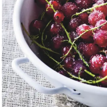
Gem opskrift
Dessert
Dansk mad
Sommermad
De rødlige bær er en sand
sommerklassiker. De har en frisk
og syrlig smag, som når de koges
op med sukker, udgør et dejligt
tilbehør til søde sager. De kan
serveres både til is, en kage eller
bare med letpisket flødeskum eller
skyr rørt lind med lidt mælk.