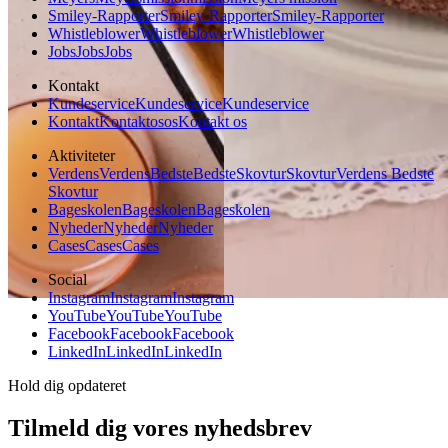
Smiley-Rapporter
Smiley-Rapporter
Smiley-Rapporter
Whistleblower
Whistleblower
Whistleblower
Jobs
Jobs
Jobs
Kontakt
Kundeservice
Kundeservice
Kundeservice
Kontakt
Kontakt
os
os
Kontakt os
Aktiviteter
Verdens
Verdens
Bedste
Bedste
Skovtur
Skovtur
Verdens Bedste
Skovtur
Bageskolen
Bageskolen
Bageskolen
Nyheder
Nyheder
Nyheder
Cases
Cases
Cases
Social
Instagram
Instagram
Instagram
YouTube
YouTube
YouTube
Facebook
Facebook
Facebook
LinkedIn
LinkedIn
LinkedIn
Hold dig opdateret
Tilmeld dig vores nyhedsbrev