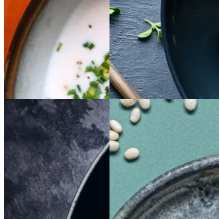
ppe
Gem opskrift
Gem opskrift
Aftensmad
Braiseret
Braiseret
Sloppy
Sloppy
Joe
Joe
oksetværreb
oksetvæ
rreb