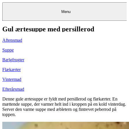
Menu
Gul ærtesuppe med persillerod
Kantine
Restauranter
Køb
Køb
Kantine
gavekort
Restauranter
Kantine
gavekort
&
Køb gavekort
&
Bagerier
Bagerier
Restauranter &
Frokostordning
Bagerier
Kundeservice
Kundeservice
Frokostordning
Kundeservice
Frokostordning
Catering
Foodservice
Catering
Foodservice
&
&
Events
Foodservice
Events
Catering & Events
Aftensmad
Madkurser
Detail
Detail
Madkurser
Detail
Log ind
&
&
Teambuilding
Mit Meyers
Teambuilding
Madkurse
& Teambuilding
Projekter
Projekter
&
&
rådgivning
rådgivning
Projekter &
Suppe
Opskrifter
rådgivning
Opskrifter
Opskrifter
Eventkalender
Eventkalender
Eventkalender
Bælgfrugter
Flækærter
Vintermad
Efterårsmad
Denne gule ærtesuppe er fyldt med persillerod og flækærter. En
mættende suppe, der varmer helt ind i kroppen på en kold vinterdag.
Server den varme suppe med æbletern og fintrevet peberrod på
toppen.