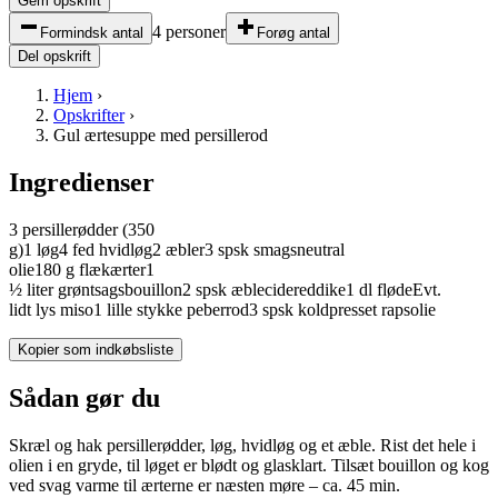
Gem opskrift
4 personer
Formindsk antal
Forøg antal
Del opskrift
Hjem
›
Opskrifter
›
Gul ærtesuppe med persillerod
Ingredienser
3
persillerødder
(350
g)
1
løg
4
fed
hvidløg
2
æbler
3
spsk
smagsneutral
olie
180
g
flækærter
1
½
liter
grøntsagsbouillon
2
spsk
æblecidereddike
1
dl
fløde
Evt.
lidt
lys miso
1
lille stykke
peberrod
3
spsk
koldpresset rapsolie
Kopier som indkøbsliste
Sådan gør du
Skræl og hak persillerødder, løg, hvidløg og et æble. Rist det hele i
olien i en gryde, til løget er blødt og glasklart. Tilsæt bouillon og kog
ved svag varme til ærterne er næsten møre – ca. 45 min.