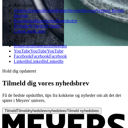
Aktiviteter
Verdens
Verdens
Bedste
Bedste
Skovtur
Skovtur
Verdens Bedste
Skovtur
Bageskolen
Bageskolen
Bageskolen
Nyheder
Nyheder
Nyheder
Cases
Cases
Cases
Social
Instagram
Instagram
Instagram
YouTube
YouTube
YouTube
Facebook
Facebook
Facebook
LinkedIn
LinkedIn
LinkedIn
Hold dig opdateret
Tilmeld dig vores nyhedsbrev
Få de bedste opskrifter, tips fra kokkene og nyheder om alt det der
spirer i Meyers' univers.
Tilmeld
Tilmeld
nyhedsbrev
nyhedsbrev
Tilmeld nyhedsbrev