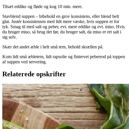
Tilsæt eddike og fløde og kog 10 min. mere.
Stavblend suppen – bibehold en grov konsistens, eller blend helt
glat. Justér konsistensen med lidt mere væske, hvis suppen er for
tyk. Smag til med salt og peber, evt. mere eddike og evt. miso. Hvis
du bruger miso, så brug det før, du bruger salt, da miso er ret salt i
sig selv.
Skær det andet æble i helt små tern, behold skrællen på.
Kom lidt små æbletern, lidt rapsolie og fintrevet peberrod på toppen
af suppen ved servering.
Relaterede opskrifter
Catalansk
Catalansk
bønnesalat
bønnesala
t
med
med
grillede
grillede
grøntsager
grøntsage