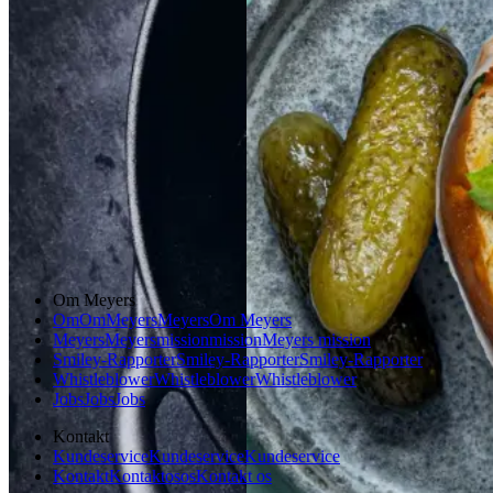
Gem opskrift
Morgenmad
Gem opskrift
Frokost
Dansk mad
Vintermad
Aftensmad
Om Meyers
Om
Om
Meyers
Meyers
Om Meyers
Meyers
Meyers
mission
mission
Meyers mission
Smiley-Rapporter
Smiley-Rapporter
Smiley-Rapporter
Whistleblower
Whistleblower
Whistleblower
Jobs
Jobs
Jobs
Kontakt
Kundeservice
Kundeservice
Kundeservice
Kontakt
Kontakt
os
os
Kontakt os