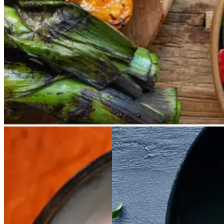
calcots, der er små porrelignende
løg. Dem griller man helt sorte, så
fjerner man den yderste skal og
dypper det fløjlsbløde løg i
saucen. Calcots er svære at
opdrive på disse kanter, men små
nye porrer kan bruges.
Kold
Kold
hvid
hvid
Satja
Satja
de
de
bønnesuppe
bønnesu
pollo
pollo