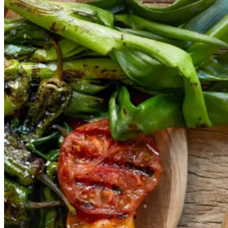
r
og
og
salbitxada-
sauce
salbitxada-
sauce
Gem opskrift
Vegansk
Vegetarisk
Vores version af den traditionelle
salat empedrat fra det catalanske
køkken. Spis den med brød som
en let frokost eller i et større
måltid som her. Salbitxada minder
noget om en anden ligeledes
catalansk sauce, romesco. I
Catalonien spises den til såkaldte