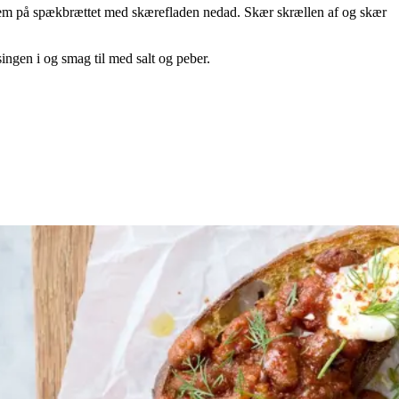
il dem på spækbrættet med skærefladen nedad. Skær skrællen af og skær
ngen i og smag til med salt og peber.