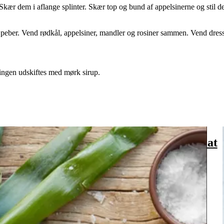
r. Skær dem i aflange splinter. Skær top og bund af appelsinerne og st
 peber. Vend rødkål, appelsiner, mandler og rosiner sammen. Vend dressi
ingen udskiftes med mørk sirup.
Catalansk
Catalansk
bønnesalat
bønnesalat
med
med
grillede
grillede
grøntsager
grøntsager
og
og
salbitxada-
sauce
salbitxada-sauce