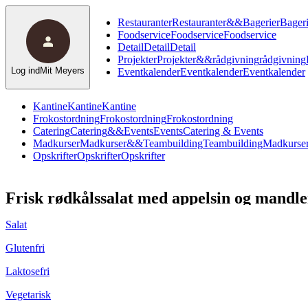
Restauranter
Restauranter
&
&
Bagerier
Bageri
Foodservice
Foodservice
Foodservice
Detail
Detail
Detail
Projekter
Projekter
&
&
rådgivning
rådgivning
Log ind
Mit Meyers
Eventkalender
Eventkalender
Eventkalender
Kantine
Kantine
Kantine
Frokostordning
Frokostordning
Frokostordning
Catering
Catering
&
&
Events
Events
Catering & Events
Madkurser
Madkurser
&
&
Teambuilding
Teambuilding
Madkurser
Opskrifter
Opskrifter
Opskrifter
Frisk rødkålssalat med appelsin og mandle
Salat
Glutenfri
Laktosefri
Vegetarisk