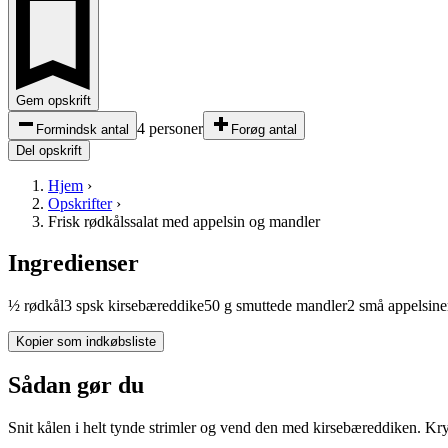
Gem opskrift
4 personer
Formindsk antal
Forøg antal
Del opskrift
Hjem
›
Opskrifter
›
Frisk rødkålssalat med appelsin og mandler
Ingredienser
½
rødkål
3
spsk
kirsebæreddike
50
g
smuttede
mandler
2
små
appelsine
Kopier som indkøbsliste
Sådan gør du
Snit kålen i helt tynde strimler og vend den med kirsebæreddiken. Kry