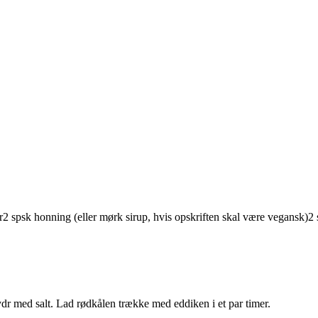
r
2
spsk
honning
(eller mørk sirup, hvis opskriften skal være vegansk)
2
dr med salt. Lad rødkålen trække med eddiken i et par timer.