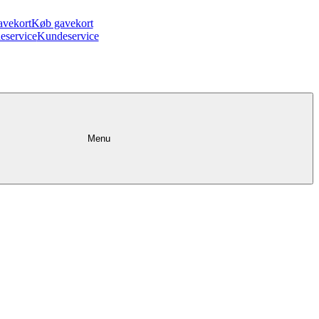
avekort
Køb gavekort
eservice
Kundeservice
Menu