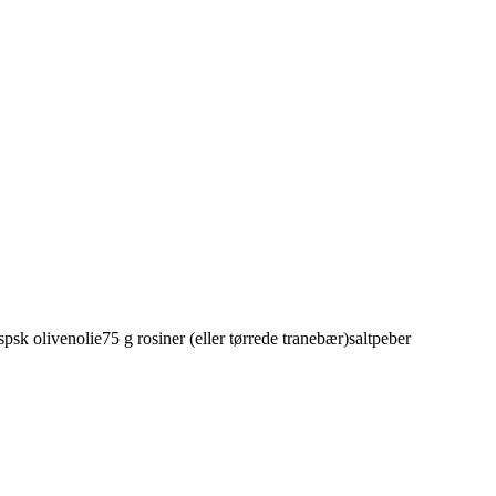
spsk
olivenolie
75
g
rosiner
(eller tørrede tranebær)
salt
peber