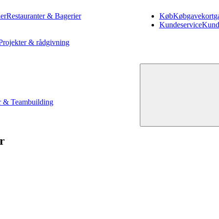
er
Restauranter & Bagerier
Køb
Køb
gavekort
g
Kundeservice
Kund
Projekter & rådgivning
 & Teambuilding
r