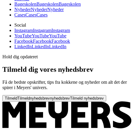
Bageskolen
Bageskolen
Bageskolen
Nyheder
Nyheder
Nyheder
Cases
Cases
Cases
Social
Instagram
Instagram
Instagram
YouTube
YouTube
YouTube
Facebook
Facebook
Facebook
LinkedIn
LinkedIn
LinkedIn
Hold dig opdateret
Tilmeld dig vores nyhedsbrev
Få de bedste opskrifter, tips fra kokkene og nyheder om alt det der
spirer i Meyers' univers.
Tilmeld
Tilmeld
nyhedsbrev
nyhedsbrev
Tilmeld nyhedsbrev