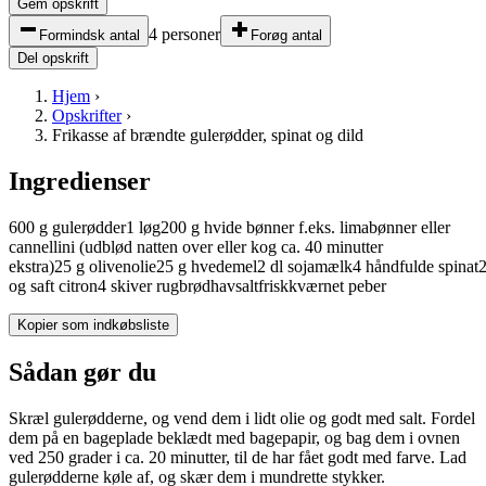
Gem opskrift
4 personer
Formindsk antal
Forøg antal
Del opskrift
Hjem
›
Opskrifter
›
Frikasse af brændte gulerødder, spinat og dild
Ingredienser
600
g
gulerødder
1
løg
200
g
hvide bønner
f.eks. limabønner eller
cannellini (udblød natten over eller kog ca. 40 minutter
ekstra)
25
g
olivenolie
25
g
hvedemel
2
dl
sojamælk
4
håndfulde
spinat
og saft
citron
4
skiver
rugbrød
havsalt
friskkværnet peber
Kopier som indkøbsliste
Sådan gør du
Skræl gulerødderne, og vend dem i lidt olie og godt med salt. Fordel
dem på en bageplade beklædt med bagepapir, og bag dem i ovnen
ved 250 grader i ca. 20 minutter, til de har fået godt med farve. Lad
gulerødderne køle af, og skær dem i mundrette stykker.