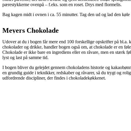
pærestykkerne ovenpå – f.eks. som en roset. Drys med flormelis.
Bag kagen midt i ovnen i ca. 55 minutter. Tag den ud og lad den køle l
Meyers Chokolade
Udover at du i bogen får mere end 100 forskellige opskrifter på bl.a. kag
chokolader og drikke, handler bogen også om, at chokolade er en føle
Chokolade er ikke bare en ingrediens eller en råvare, men en stærk føl
lyst og last på samme tid.
I bogen bliver du gelejdet gennem chokoladens historie og kakaobønner
en grundig guide i teknikker, redskaber og råvarer, så du trygt og ro
udfordrende discipliner, der findes i chokoladekøkkenet.