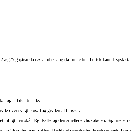
r
2
æg
75
g
rørsukker
½
vaniljestang
(kornene heraf)
1
tsk
kanel
1
spsk
st
 og stil den til side.
yde over svagt blus. Tag gryden af blusset.
 luftigt i en skål. Rør kaffe og den smeltede chokolade i. Sigt melet i
men og drys den med sukker. Hæld det overskydende sukker væk. Fordel