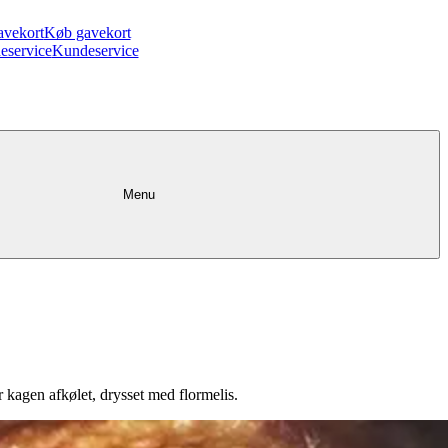
avekort
Køb gavekort
eservice
Kundeservice
Menu
kagen afkølet, drysset med flormelis.