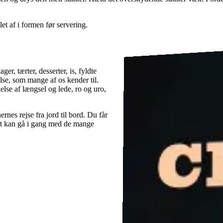
et af i formen før servering.
er, tærter, desserter, is, fyldte
lse, som mange af os kender til.
else af længsel og lede, ro og uro,
nes rejse fra jord til bord. Du får
ligt kan gå i gang med de mange