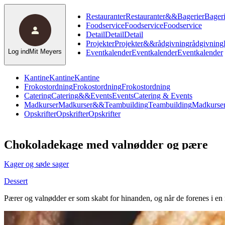
Restauranter
Restauranter
&
&
Bagerier
Bageri
Foodservice
Foodservice
Foodservice
Detail
Detail
Detail
Projekter
Projekter
&
&
rådgivning
rådgivning
Log ind
Mit Meyers
Eventkalender
Eventkalender
Eventkalender
Kantine
Kantine
Kantine
Frokostordning
Frokostordning
Frokostordning
Catering
Catering
&
&
Events
Events
Catering & Events
Madkurser
Madkurser
&
&
Teambuilding
Teambuilding
Madkurser
Opskrifter
Opskrifter
Opskrifter
Chokoladekage med valnødder og pære
Kager og søde sager
Dessert
Pærer og valnødder er som skabt for hinanden, og når de forenes i en