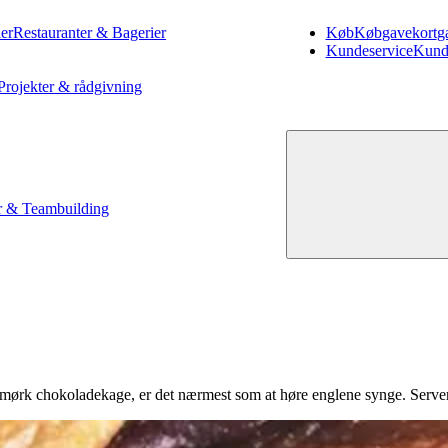
er
Restauranter & Bagerier
Køb
Køb
gavekort
g
Kundeservice
Kund
Projekter & rådgivning
 & Teambuilding
 mørk chokoladekage, er det nærmest som at høre englene synge. Server 