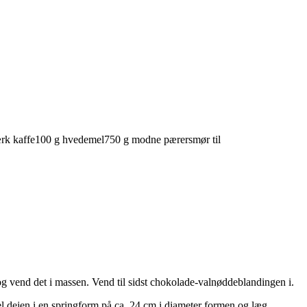
ærk
kaffe
100
g
hvedemel
750
g
modne
pærer
smør
til
 og vend det i massen. Vend til sidst chokolade-valnøddeblandingen i.
 dejen i en springform på ca. 24 cm i diameter formen og læg