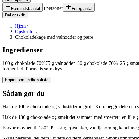
8 personer
Formindsk antal
Forøg antal
Del opskrift
Hjem
›
Opskrifter
›
Chokoladekage med valnødder og pære
Ingredienser
100
g
chokolade
70%
75
g
valnødder
180
g
chokolade
70%
125
g
smø
formen
Lidt
flormelis
som drys
Kopier som indkøbsliste
Sådan gør du
Hak de 100 g chokolade og valnødderne groft. Kom begge dele i en skål
Hak de 180 g chokolade og smelt det sammen med smørret i en lille gr
Forvarm ovnen til 180°. Pisk æg, rørsukker, vaniljekorn og kanel meget
Skræl pærerne, del dem i kvarte og fjern kernehuset. Smør springfor