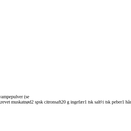
vampepulver
(se
krevet
muskatnød
2
spsk
citronsaft
20
g
ingefær
1
tsk
salt
½
tsk
peber
1
hån