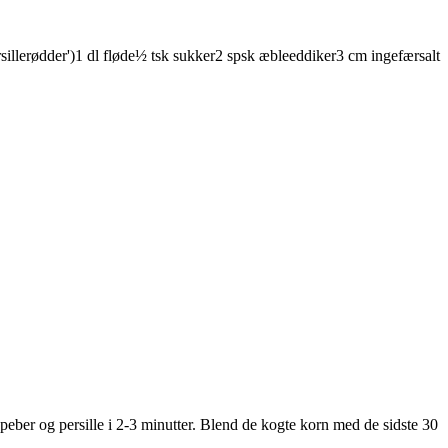
sillerødder')
1
dl
fløde
½
tsk
sukker
2
spsk
æbleeddiker
3
cm
ingefær
salt
, peber og persille i 2-3 minutter. Blend de kogte korn med de sidste 30