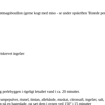
øntsagsbouillon
(gerne kogt med miso - se under opskriften 'Ristede per
riskrevet
ingefær
perlebyggen i rigeligt letsaltet vand i ca. 20 minutter.
vampepulver, rismel, timian, allehånde, muskat, citronsaft, ingefær, salt
dem på en bageplade, og sæt dem i ovnen ved 150° i 15 minutter