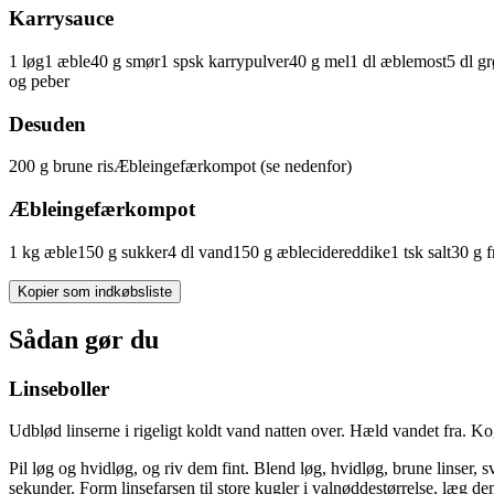
Karrysauce
1
løg
1
æble
40
g
smør
1
spsk
karrypulver
40
g
mel
1
dl
æblemost
5
dl
gr
og peber
Desuden
200
g
brune
ris
Æbleingefærkompot (se nedenfor)
Æbleingefærkompot
1
kg
æble
150
g
sukker
4
dl
vand
150
g
æblecidereddike
1
tsk
salt
30
g
f
Kopier som indkøbsliste
Sådan gør du
Linseboller
Udblød linserne i rigeligt koldt vand natten over. Hæld vandet fra. Kog 
Pil løg og hvidløg, og riv dem fint. Blend løg, hvidløg, brune linser, s
sekunder. Form linsefarsen til store kugler i valnøddestørrelse, læg 