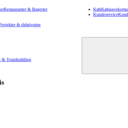
er
Restauranter & Bagerier
Køb
Køb
gavekort
g
Kundeservice
Kund
Projekter & rådgivning
 & Teambuilding
is