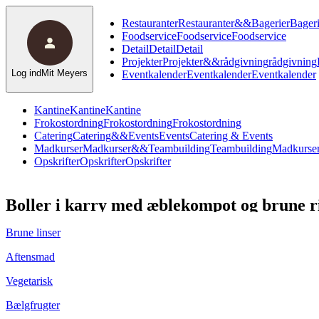
Restauranter
Restauranter
&
&
Bagerier
Bageri
Foodservice
Foodservice
Foodservice
Detail
Detail
Detail
Projekter
Projekter
&
&
rådgivning
rådgivning
Log ind
Mit Meyers
Eventkalender
Eventkalender
Eventkalender
Kantine
Kantine
Kantine
Frokostordning
Frokostordning
Frokostordning
Catering
Catering
&
&
Events
Events
Catering & Events
Madkurser
Madkurser
&
&
Teambuilding
Teambuilding
Madkurser
Opskrifter
Opskrifter
Opskrifter
Boller i karry med æblekompot og brune r
Brune linser
Aftensmad
Vegetarisk
Bælgfrugter