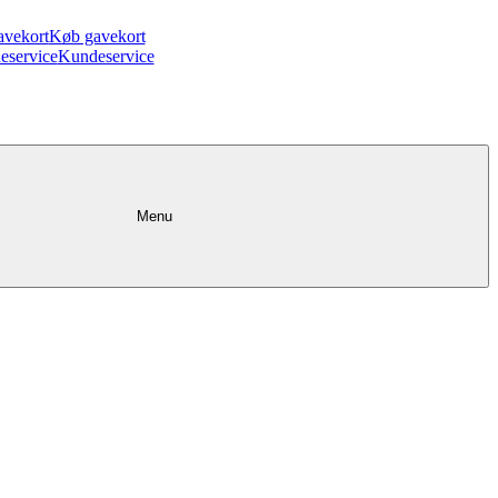
avekort
Køb gavekort
eservice
Kundeservice
Menu