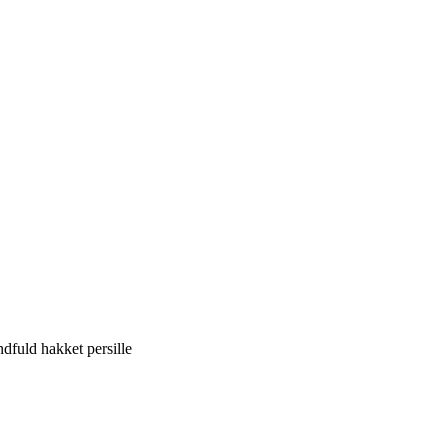
dfuld
hakket
persille