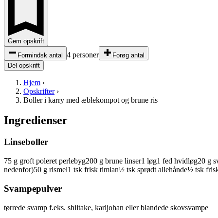
Gem opskrift
4 personer
Formindsk antal
Forøg antal
Del opskrift
Hjem
›
Opskrifter
›
Boller i karry med æblekompot og brune ris
Ingredienser
Linseboller
75
g
groft poleret
perlebyg
200
g
brune linser
1
løg
1
fed
hvidløg
20
g
s
nedenfor)
50
g
rismel
1
tsk
frisk
timian
½
tsk
sprødt
allehånde
½
tsk
fris
Svampepulver
tørrede
svamp
f.eks. shiitake, karljohan eller blandede skovsvampe