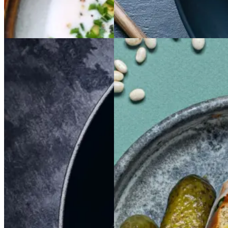
Gem opskrift
Gem opskrift
Aftensmad
Braiseret
Braiseret
Sloppy
Sloppy
Joe
Joe
oksetværreb
oksetvæ
rreb
Gem opskrift
Morgenmad
Gem opskrift