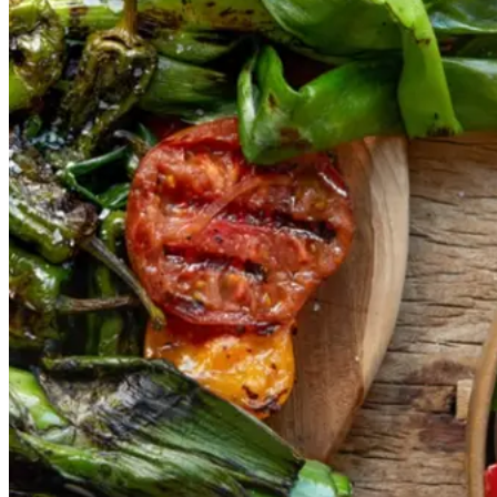
Gem opskrift
Vegansk
Vegetarisk
Vores version af den traditionelle
salat empedrat fra det catalanske
køkken. Spis den med brød som
en let frokost eller i et større
måltid som her. Salbitxada minder
noget om en anden ligeledes
catalansk sauce, romesco. I
Catalonien spises den til såkaldte
calcots, der er små porrelignende
løg. Dem griller man helt sorte, så
fjerner man den yderste skal og
dypper det fløjlsbløde løg i
saucen. Calcots er svære at
opdrive på disse kanter, men små
nye porrer kan bruges.