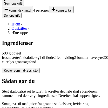
Gem opskrift
4 personer
Formindsk antal
Forøg antal
Del opskrift
Hjem
›
Opskrifter
›
Ærtesuppe
Ingredienser
500
g
optøet
frosne
ærter
1
skalotteløg
1
dl
fløde
2
fed
hvidløg
2
bundter
havesyre
20
eller lys
grøntsagsfond
Kopier som indkøbsliste
Sådan gør du
Steg skalotteløg og hvidløg, hvorefter det hele skal i blenderen,
sammen med de øvrige ingredienser. Derefter skal suppen sigtes.
Smag evt. til med juice fra grønne stikkelsbær, hvide ribs,