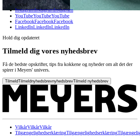
Social
Instagram
Instagram
Instagram
YouTube
YouTube
YouTube
Facebook
Facebook
Facebook
LinkedIn
LinkedIn
LinkedIn
Hold dig opdateret
Tilmeld dig vores nyhedsbrev
Få de bedste opskrifter, tips fra kokkene og nyheder om alt det der
spirer i Meyers' univers.
Tilmeld
Tilmeld
nyhedsbrev
nyhedsbrev
Tilmeld nyhedsbrev
Vilkår
Vilkår
Vilkår
Tilgængelighedserklæring
Tilgængelighedserklæring
Tilgængeli