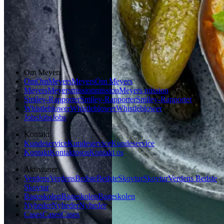
Frokost
Dansk mad
Vintermad
Aftensmad
Om Meyers
Om
Om
Meyers
Meyers
Om Meyers
Meyers
Meyers
mission
mission
Meyers mission
Smiley-Rapporter
Smiley-Rapporter
Smiley-Rapporter
Whistleblower
Whistleblower
Whistleblower
Jobs
Jobs
Jobs
Kontakt
Kundeservice
Kundeservice
Kundeservice
Kontakt
Kontakt
os
os
Kontakt os
Aktiviteter
Verdens
Verdens
Bedste
Bedste
Skovtur
Skovtur
Verdens Bedste
Skovtur
Bageskolen
Bageskolen
Bageskolen
Nyheder
Nyheder
Nyheder
Cases
Cases
Cases