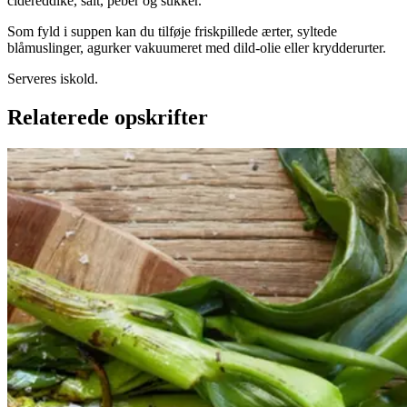
cidereddike, salt, peber og sukker.
Som fyld i suppen kan du tilføje friskpillede ærter, syltede
blåmuslinger, agurker vakuumeret med dild-olie eller krydderurter.
Serveres iskold.
Relaterede opskrifter
Catalansk
Catalansk
bønnesalat
bønnesala
t
med
med
grillede
grillede
grøntsager
grøntsage
r
og
og
salbitxada-
sauce
salbitxada-
sauce