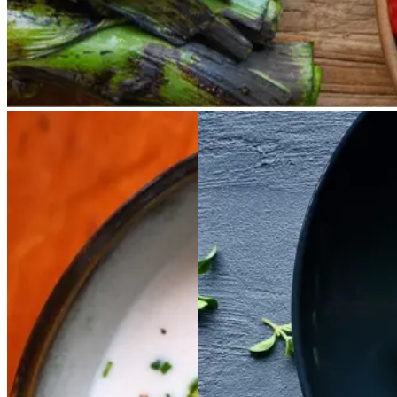
Kold
Kold
hvid
hvid
Satja
Satja
de
de
bønnesuppe
bønnesu
pollo
pollo
ppe