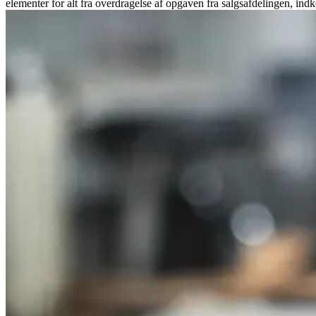
elementer for alt fra overdragelse af opgaven fra salgsafdelingen, i