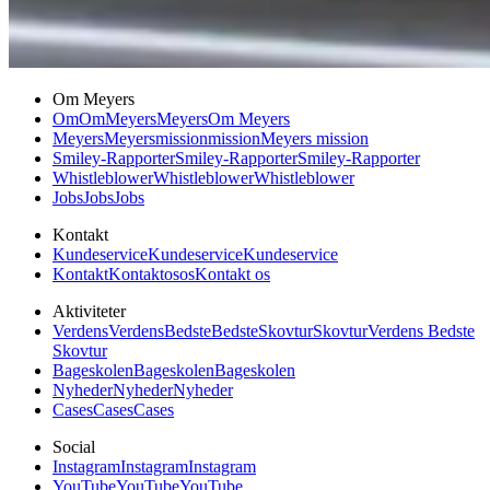
Om Meyers
Om
Om
Meyers
Meyers
Om Meyers
Meyers
Meyers
mission
mission
Meyers mission
Smiley-Rapporter
Smiley-Rapporter
Smiley-Rapporter
Whistleblower
Whistleblower
Whistleblower
Jobs
Jobs
Jobs
Kontakt
Kundeservice
Kundeservice
Kundeservice
Kontakt
Kontakt
os
os
Kontakt os
Aktiviteter
Verdens
Verdens
Bedste
Bedste
Skovtur
Skovtur
Verdens Bedste
Skovtur
Bageskolen
Bageskolen
Bageskolen
Nyheder
Nyheder
Nyheder
Cases
Cases
Cases
Social
Instagram
Instagram
Instagram
YouTube
YouTube
YouTube