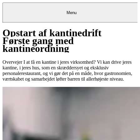
Menu
Opstart af kantinedrift
Kantine
Restauranter
Køb
Køb
Kantine
gavekort
Restauranter
Kantine
gavekort
&
Køb gavekort
&
Bagerier
Bagerier
Restauranter &
Frokostordning
Bagerier
Kundeservice
Kundeservice
Frokostordning
Kundeservice
Frokostordning
Første gang med
Catering
Foodservice
Catering
Foodservice
&
&
Events
Foodservice
Events
Catering & Events
kantineordning
Madkurser
Detail
Detail
Madkurser
Detail
Log ind
&
&
Teambuilding
Mit Meyers
Teambuilding
Madkurse
& Teambuilding
Projekter
Projekter
&
&
rådgivning
rådgivning
Projekter &
Opskrifter
rådgivning
Opskrifter
Opskrifter
Overvejer I at få en kantine i jeres virksomhed? Vi kan drive jeres
Eventkalender
Eventkalender
Eventkalender
kantine, i jeres hus, som en skræddersyet og eksklusiv
personalerestaurant, og vi gør det på en måde, hvor gastronomien,
værtskabet og samarbejdet løfter barren til allerhøjeste niveau.