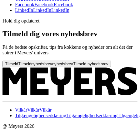
Facebook
Facebook
Facebook
LinkedIn
LinkedIn
LinkedIn
Hold dig opdateret
Tilmeld dig vores nyhedsbrev
Få de bedste opskrifter, tips fra kokkene og nyheder om alt det der
spirer i Meyers' univers.
Tilmeld
Tilmeld
nyhedsbrev
nyhedsbrev
Tilmeld nyhedsbrev
Vilkår
Vilkår
Vilkår
Tilgængelighedserklæring
Tilgængelighedserklæring
Tilgængeli
@ Meyers 2026