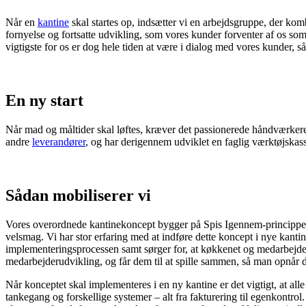
Når en
kantine
skal startes op, indsætter vi en arbejdsgruppe, der k
fornyelse og fortsatte udvikling, som vores kunder forventer af os som
vigtigste for os er dog hele tiden at være i dialog med vores kunder, 
En ny start
Når mad og måltider skal løftes, kræver det passionerede håndværkere, 
andre
leverandører
, og har derigennem udviklet en faglig værktøjskass
Sådan mobiliserer vi
Vores overordnede kantinekoncept bygger på Spis Igennem-principper
velsmag. Vi har stor erfaring med at indføre dette koncept i nye kanti
implementeringsprocessen samt sørger for, at køkkenet og medarbejder
medarbejderudvikling, og får dem til at spille sammen, så man opnår den
Når konceptet skal implementeres i en ny kantine er det vigtigt, at al
tankegang og forskellige systemer – alt fra fakturering til egenkontr